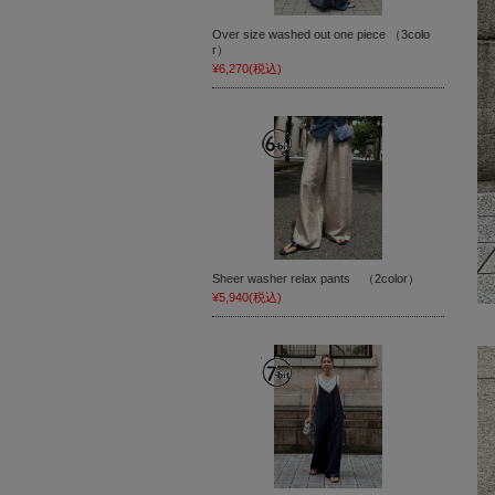
Over size washed out one piece （3colo
r）
¥6,270
(税込)
Sheer washer relax pants （2color）
¥5,940
(税込)