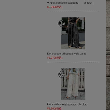
V neck camisole salopette （２color）
¥5,940
(税込)
Dot cocoon silhouette wide pants
¥6,270
(税込)
Lace wide straight pants（2color）
¥5,940
(税込)