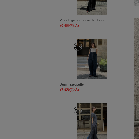
V neck gather camisole dress
¥6,490
(税込)
Denim salopette
¥7,920
(税込)