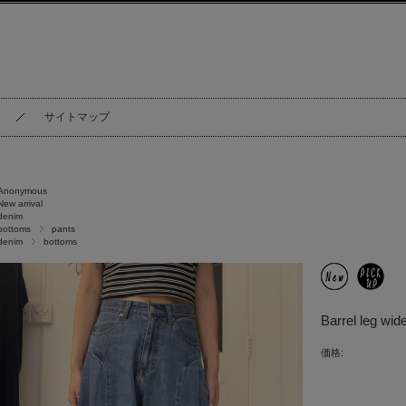
サイトマップ
Anonymous
New arrival
denim
bottoms
pants
denim
bottoms
Barrel leg w
価格: