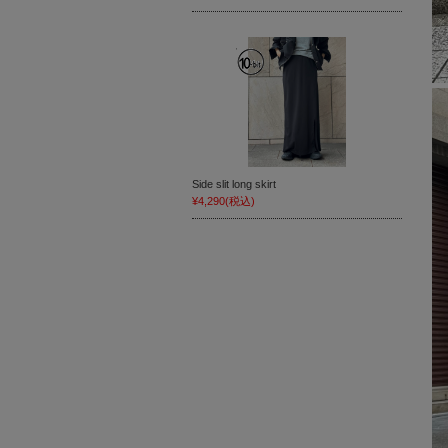
Side slit long skirt
¥4,290
(税込)