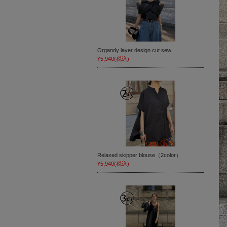
Organdy layer design cut sew
¥5,940
(税込)
Relaxed skipper blouse（2color）
¥5,940
(税込)