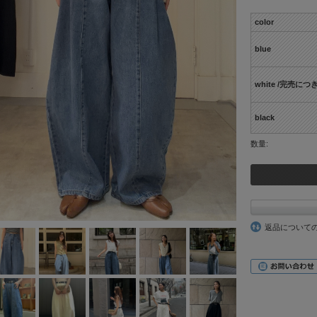
color
blue
white /完売に
black
数量:
返品について