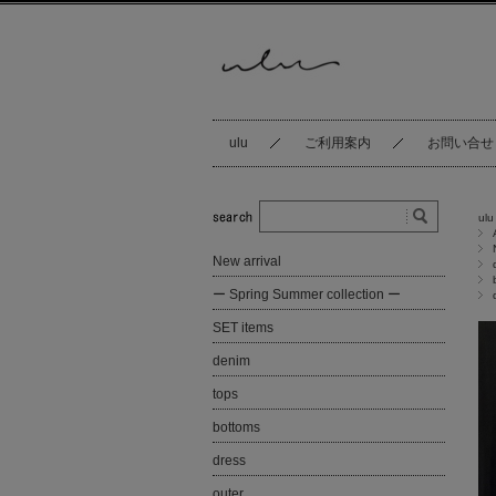
ulu
ご利用案内
お問い合せ
ulu
New arrival
ー Spring Summer collection ー
SET items
denim
tops
bottoms
dress
outer