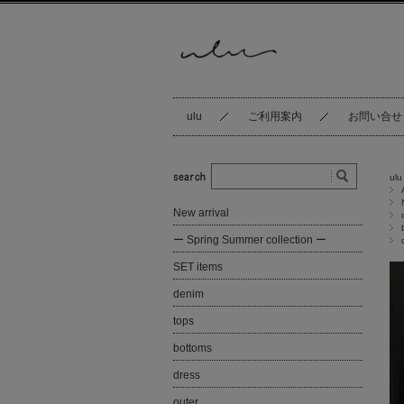
ulu
ご利用案内
お問い合せ
ulu
New arrival
ー Spring Summer collection ー
SET items
denim
tops
bottoms
dress
outer