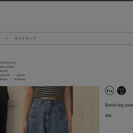
サイトマップ
Anonymous
New arrival
denim
bottoms
pants
denim
bottoms
Barrel leg w
価格: