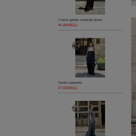
V neck gather camisole dress
¥6,490
(税込)
Denim salopette
¥7,920
(税込)