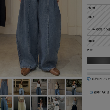
color
blue
white /完売に
black
数量:
返品について