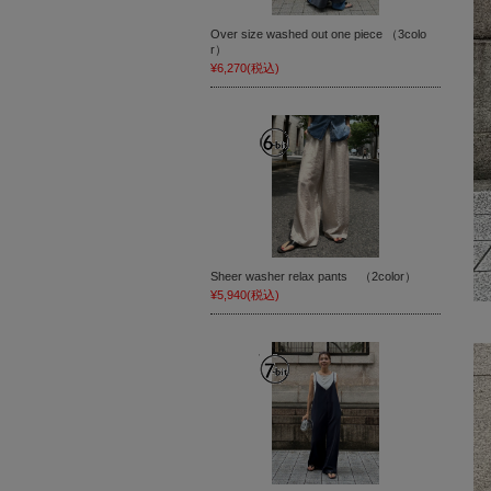
Over size washed out one piece （3colo
r）
¥6,270
(税込)
Sheer washer relax pants （2color）
¥5,940
(税込)