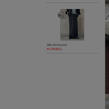
Side slit long skirt
¥4,290
(税込)