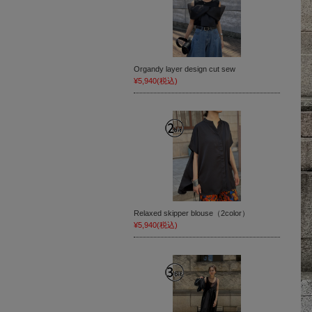
Organdy layer design cut sew
¥5,940
(税込)
Relaxed skipper blouse（2color）
¥5,940
(税込)