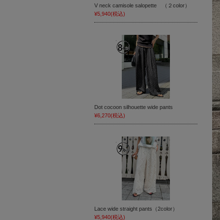
V neck camisole salopette （２color）
¥5,940
(税込)
Dot cocoon silhouette wide pants
¥6,270
(税込)
Lace wide straight pants（2color）
¥5,940
(税込)