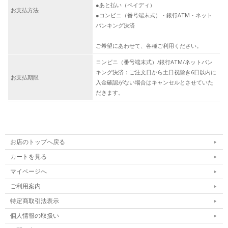
●あと払い（ペイディ）
お支払方法
●コンビニ（番号端末式）・銀行ATM・ネット
バンキング決済
ご希望にあわせて、各種ご利用ください。
コンビニ（番号端末式）/銀行ATM/ネットバン
キング決済：ご注文日から土日祝除き6日以内に
お支払期限
入金確認がない場合はキャンセルとさせていた
だきます。
お店のトップへ戻る
カートを見る
マイページへ
ご利用案内
特定商取引法表示
個人情報の取扱い