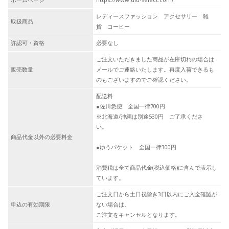
レディースファッション アクセサリー 雑
取扱商品
貨 コーヒー
許認可・資格
必要なし
ご注文いただきました商品が在庫切れの場合は
販売数量
メールでご連絡いたします。再度入荷できるも
のもございますのでご確認ください。
配送料
●佐川急便 全国一律700円
※北海道/沖縄は別途530円 ご了承くださ
い。
商品代金以外の必要料金
●ゆうパケット 全国一律300円
消費税は全て商品代金(税込価格)に含んで表示し
ています。
ご注文日から土日祝除き3日以内にご入金確認が
申込の有効期限
ない場合は、
ご注文をキャンセルとなります。