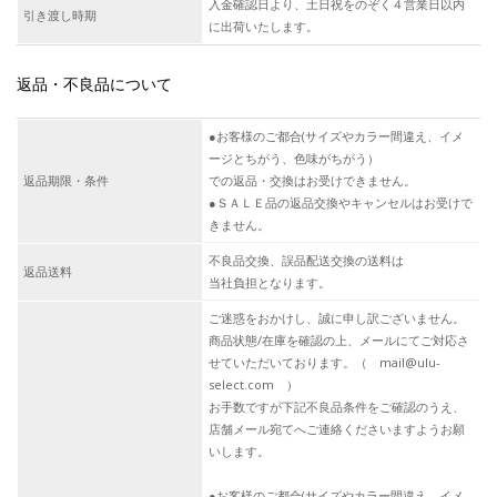
入金確認日より、土日祝をのぞく４営業日以内
引き渡し時期
に出荷いたします。
返品・不良品について
●お客様のご都合(サイズやカラー間違え、イメ
ージとちがう、色味がちがう）
返品期限・条件
での返品・交換はお受けできません。
●ＳＡＬＥ品の返品交換やキャンセルはお受けで
きません。
不良品交換、誤品配送交換の送料は
返品送料
当社負担となります。
ご迷惑をおかけし、誠に申し訳ございません。
商品状態/在庫を確認の上、メールにてご対応さ
せていただいております。（ mail@ulu-
select.com ）
お手数ですが下記不良品条件をご確認のうえ、
店舗メール宛てへご連絡くださいますようお願
いします。
●お客様のご都合(サイズやカラー間違え、イメ