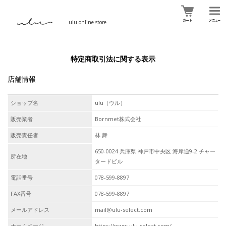
ulu online store
特定商取引法に関する表示
店舗情報
ショップ名
ulu（ウル）
販売業者
Bornmet株式会社
販売責任者
林 舞
650-0024 兵庫県 神戸市中央区 海岸通9-2 チャー
所在地
タードビル
電話番号
078-599-8897
FAX番号
078-599-8897
メールアドレス
mail@ulu-select.com
ホームページ
https://www.ulu-select.com/