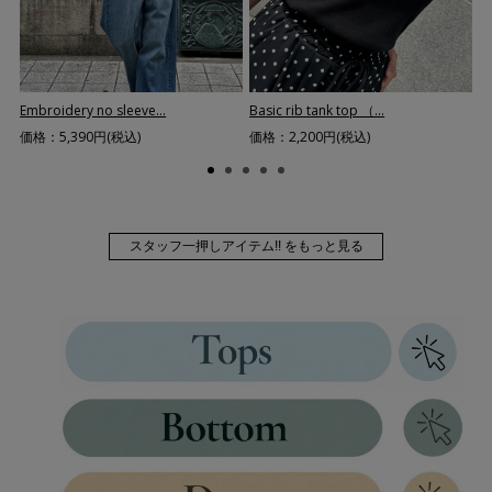
Basic rib tank top （...
Fr
Embroidery no sleeve...
価格：2,200円(税込)
価
価格：5,390円(税込)
スタッフ一押しアイテム!! をもっと見る