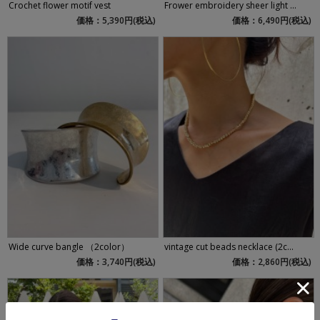
Crochet flower motif vest
Frower embroidery sheer light ...
価格：5,390円(税込)
価格：6,490円(税込)
Wide curve bangle （2color）
vintage cut beads necklace (2c...
価格：3,740円(税込)
価格：2,860円(税込)