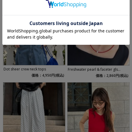
Dot sheer crew neck tops
Freshwater pearl & faceter gls...
価格：4,950円(税込)
価格：2,860円(税込)