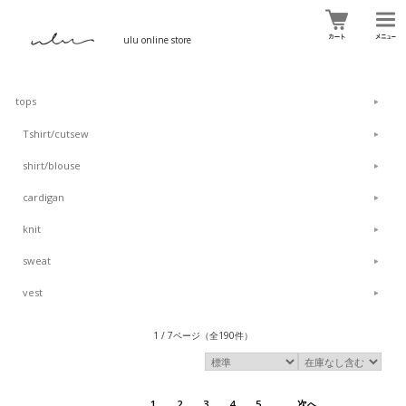
ulu online store
tops
Tshirt/cutsew
shirt/blouse
cardigan
knit
sweat
vest
1 / 7ページ
（全190件）
1
2
3
4
5
次へ