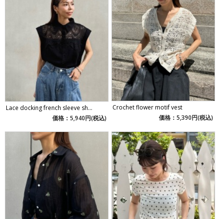
Crochet flower motif vest
Lace docking french sleeve sh...
価格：5,390円(税込)
価格：5,940円(税込)