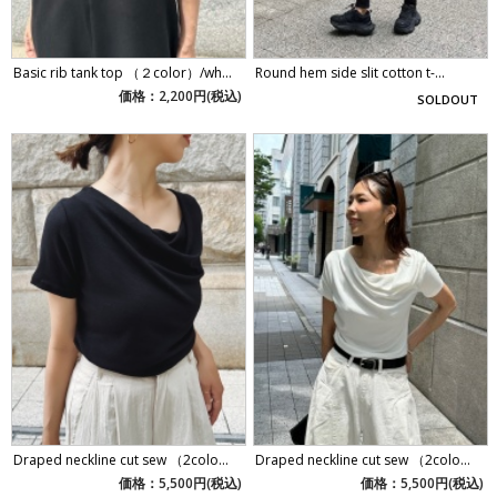
Basic rib tank top （２color）/wh...
Round hem side slit cotton t-...
価格：2,200円(税込)
SOLDOUT
Draped neckline cut sew （2colo...
Draped neckline cut sew （2colo...
価格：5,500円(税込)
価格：5,500円(税込)