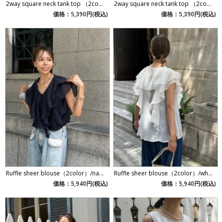
2way square neck tank top （2co...
2way square neck tank top （2co...
価格：5,390円(税込)
価格：5,390円(税込)
Ruffle sheer blouse（2color）/na...
Ruffle sheer blouse（2color）/wh...
価格：5,940円(税込)
価格：5,940円(税込)