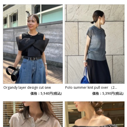
Organdy layer design cut sew
Polo summer knit pull over （2...
価格：5,940円(税込)
価格：5,390円(税込)