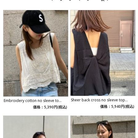
Sheer back cross no sleeve top...
Embroidery cotton no sleeve to...
価格：5,940円(税込)
価格：5,390円(税込)