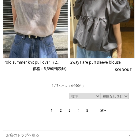
Polo summer knit pull over （2...
2way flare puff sleeve blouse
価格：5,390円(税込)
SOLDOUT
1 / 7ページ
（全190件）
1
2
3
4
5
次へ
お店のトップへ戻る