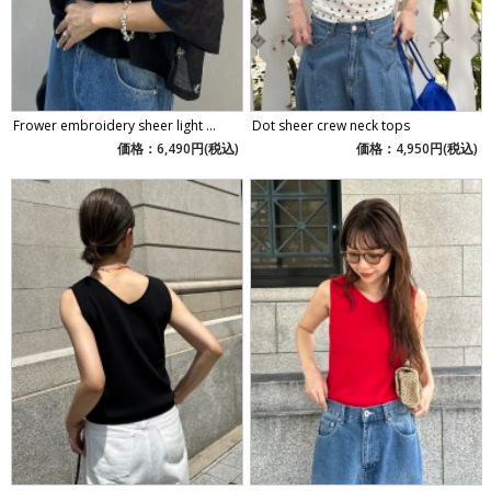
Frower embroidery sheer light ...
Dot sheer crew neck tops
価格：6,490円(税込)
価格：4,950円(税込)