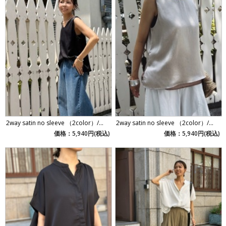
2way satin no sleeve （2color）/...
2way satin no sleeve （2color）/...
価格：5,940円(税込)
価格：5,940円(税込)