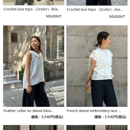
Crochet lace tops （2color）/bla...
Crochet lace tops （2color）/ivo...
SOLDOUT
SOLDOUT
Feather collar no sleeve blou...
French sleeve embroidery lace ...
価格：5,940円(税込)
価格：5,940円(税込)