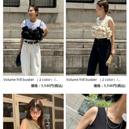
Volume frill bustier （２color）/...
Volume frill bustier （２color）/...
価格：5,940円(税込)
価格：5,940円(税込)