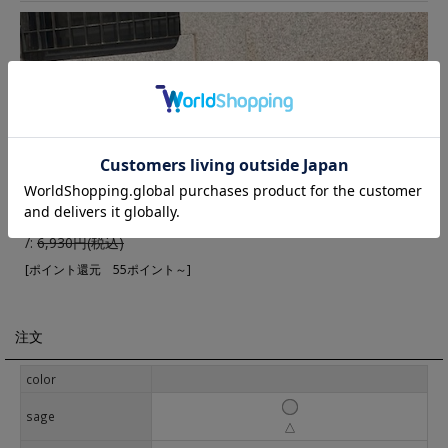
▼ 商品説明の続きを見る ▼
価格:
5,544円
(税込)
/:
6,930円(税込)
[ポイント還元 55ポイント～]
注文
color
sage
△