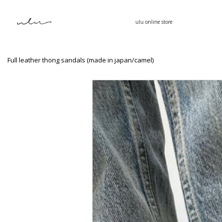
ulu online store
Full leather thong sandals (made in japan/camel)