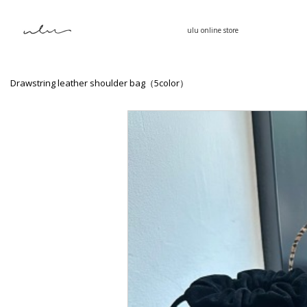
ulu online store
Drawstring leather shoulder bag（5color）