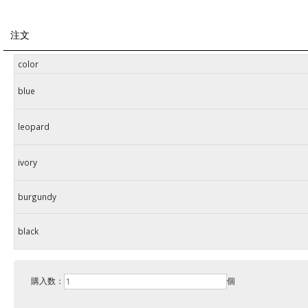
注文
color
blue
leopard
ivory
burgundy
black
購入数：
個