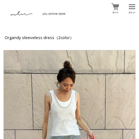
ulu online store
Organdy sleeveless dress（2color）