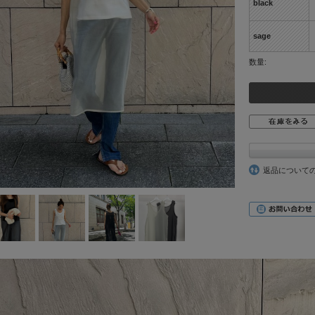
black
sage
数量:
返品について