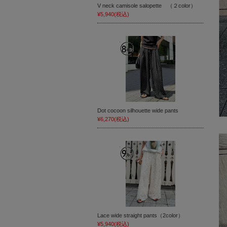
V neck camisole salopette （２color）
¥5,940
(税込)
Dot cocoon silhouette wide pants
¥6,270
(税込)
Lace wide straight pants（2color）
¥5,940
(税込)