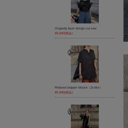
Organdy layer design cut sew
¥5,940
(税込)
Relaxed skipper blouse（2color）
¥5,940
(税込)