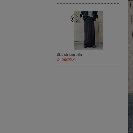
Side slit long skirt
¥4,290
(税込)