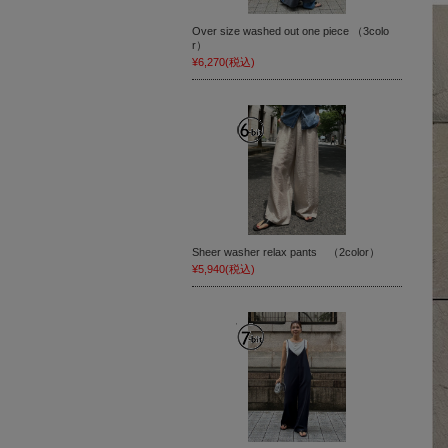
Over size washed out one piece （3colo
r）
¥6,270
(税込)
Sheer washer relax pants （2color）
¥5,940
(税込)