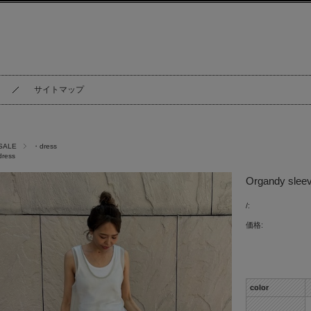
サイトマップ
SALE
・dress
dress
Organdy slee
/:
価格:
color