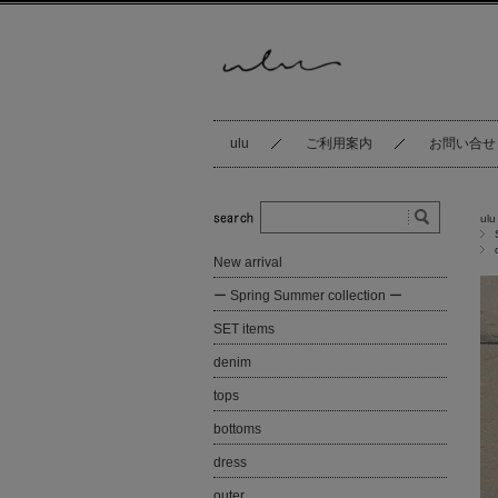
ulu
ご利用案内
お問い合せ
ulu
New arrival
ー Spring Summer collection ー
SET items
denim
tops
bottoms
dress
outer