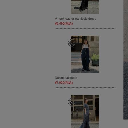
V neck gather camisole dress
¥6,490
(税込)
Denim salopette
¥7,920
(税込)