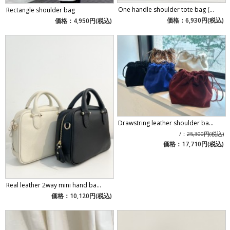
One handle shoulder tote bag (...
Rectangle shoulder bag
価格：6,930円(税込)
価格：4,950円(税込)
Drawstring leather shoulder ba...
/：
25,300円(税込)
価格：17,710円(税込)
Real leather 2way mini hand ba...
価格：10,120円(税込)