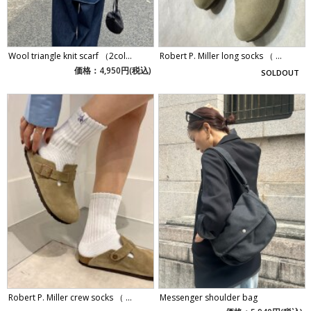
Wool triangle knit scarf （2col...
Robert P. Miller long socks （ ...
価格：4,950円(税込)
SOLDOUT
Robert P. Miller crew socks （ ...
Messenger shoulder bag