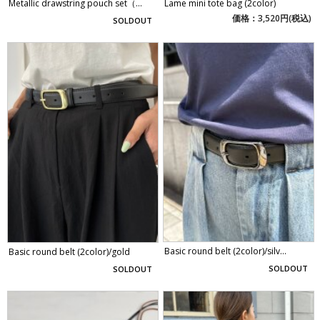
Metallic drawstring pouch set（...
Lame mini tote bag (2color)
価格：3,520円(税込)
SOLDOUT
Basic round belt (2color)/silv...
Basic round belt (2color)/gold
SOLDOUT
SOLDOUT