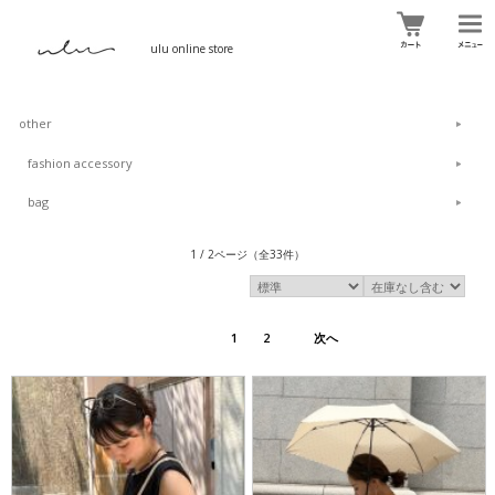
ulu online store
other
fashion accessory
bag
1 / 2ページ
（全33件）
1
2
次へ