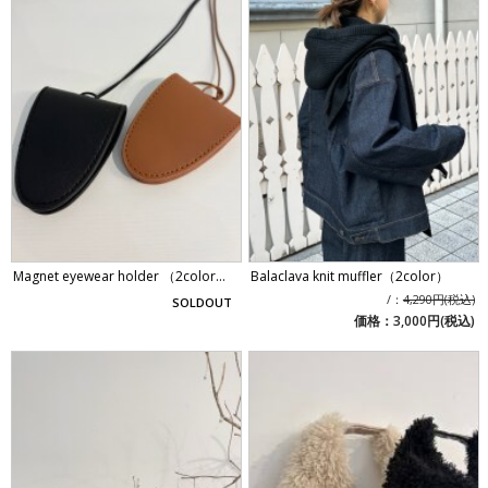
Magnet eyewear holder （2color...
Balaclava knit muffler（2color）
/：
4,290円(税込)
SOLDOUT
価格：3,000円(税込)