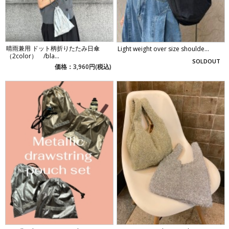
晴雨兼用 ドット柄折りたたみ日傘
Light weight over size shoulde...
（2color） /bla...
SOLDOUT
価格：3,960円(税込)