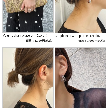
Volume chain bracelet （2color）
Simple mini wide pierce （2colo...
価格：2,750円(税込)
価格：2,090円(税込)