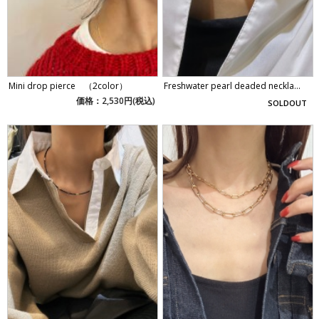
Mini drop pierce （2color）
Freshwater pearl deaded neckla...
価格：2,530円(税込)
SOLDOUT