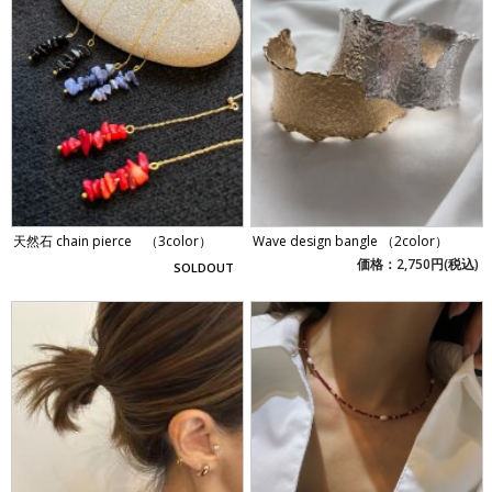
天然石 chain pierce （3color）
Wave design bangle （2color）
価格：2,750円(税込)
SOLDOUT