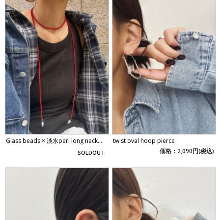
Glass beads × 淡水perl long neck...
twist oval hoop pierce
価格：2,090円(税込)
SOLDOUT