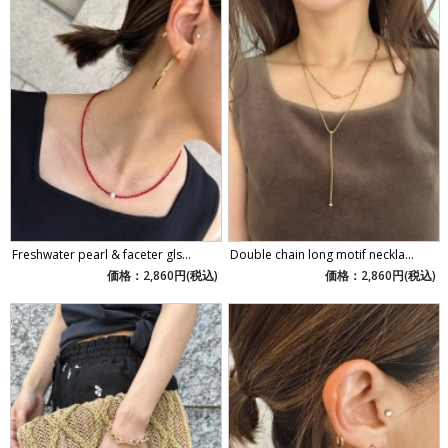
Freshwater pearl & faceter gls...
Double chain long motif neckla...
価格：2,860円(税込)
価格：2,860円(税込)