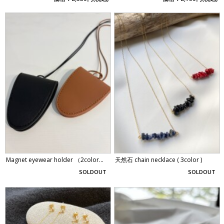
Magnet eyewear holder （2color...
天然石 chain necklace ( 3color )
SOLDOUT
SOLDOUT