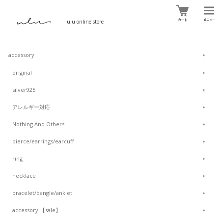
ulu online store
accessory
original
silver925
アレルギー対応
Nothing And Others
pierce/earrings/earcuff
ring
necklace
bracelet/bangle/anklet
accessory 【sale】