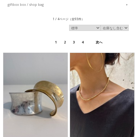
giftbox box / shop bag
1 / 4ページ
（全93件）
1
2
3
4
次へ