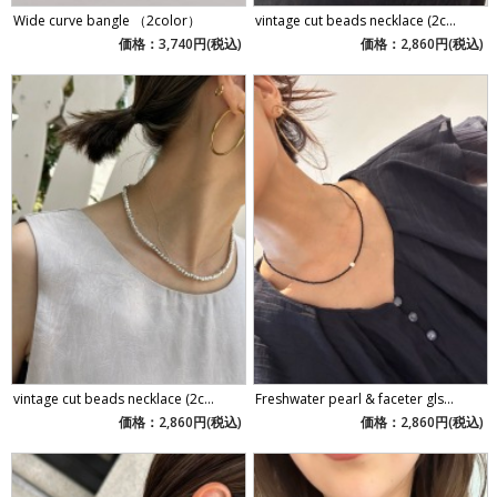
Wide curve bangle （2color）
vintage cut beads necklace (2c...
価格：3,740円(税込)
価格：2,860円(税込)
vintage cut beads necklace (2c...
Freshwater pearl & faceter gls...
価格：2,860円(税込)
価格：2,860円(税込)