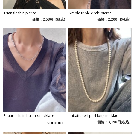
Triangle thin pierce
Simple triple circle pierce
価格：2,530円(税込)
価格：2,200円(税込)
Square chain ballmix necklace
Imitationerl perl long necklac...
価格：3,190円(税込)
SOLDOUT