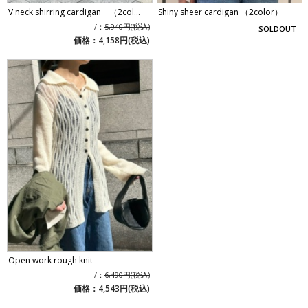
V neck shirring cardigan （2col...
Shiny sheer cardigan （2color）
/：
5,940円(税込)
SOLDOUT
価格：4,158円(税込)
Open work rough knit
/：
6,490円(税込)
価格：4,543円(税込)