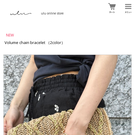
ulu online store
NEW
Volume chain bracelet （2color）