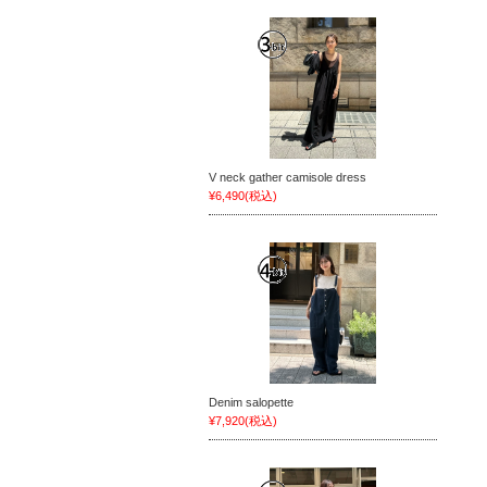
V neck gather camisole dress
¥6,490
(税込)
Denim salopette
¥7,920
(税込)