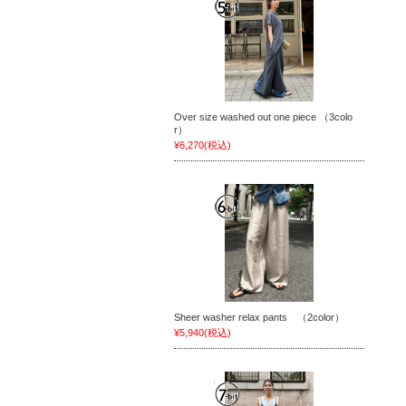
Over size washed out one piece （3colo
r）
¥6,270
(税込)
Sheer washer relax pants （2color）
¥5,940
(税込)