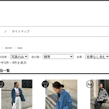
サイトマップ
denim
tops
示切替：
並び順：
在庫：
件中1件～4件を表示
品一覧