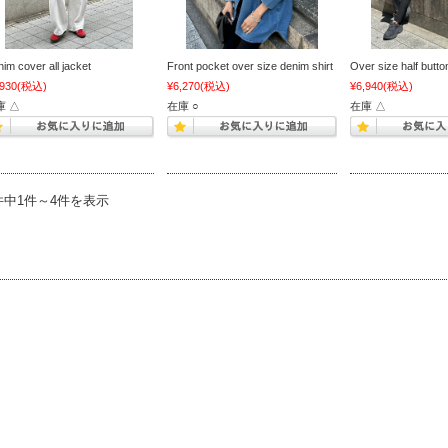
im cover all jacket
Front pocket over size denim shirt
Over size half butto
,930
(税込)
¥6,270
(税込)
¥6,940
(税込)
庫 △
在庫 ○
在庫 △
件中1件～4件を表示