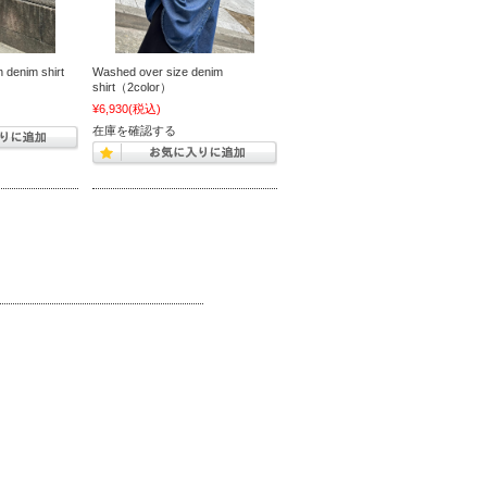
n denim shirt
Washed over size denim
shirt（2color）
¥6,930
(税込)
在庫を確認する