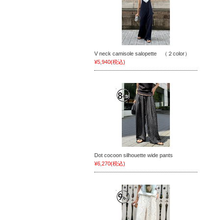
V neck camisole salopette （２color）
¥5,940
(税込)
Dot cocoon silhouette wide pants
¥6,270
(税込)