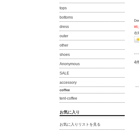
tops
bottoms
Den
dress
¥6
在
outer
other
shoes
4
Anonymous
SALE
accessory
coffee
tent-coffee
お気に入り
お気に入りリストを見る