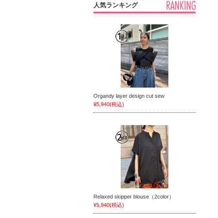
人気ランキング
Organdy layer design cut sew
¥5,940
(税込)
Relaxed skipper blouse（2color）
¥5,940
(税込)