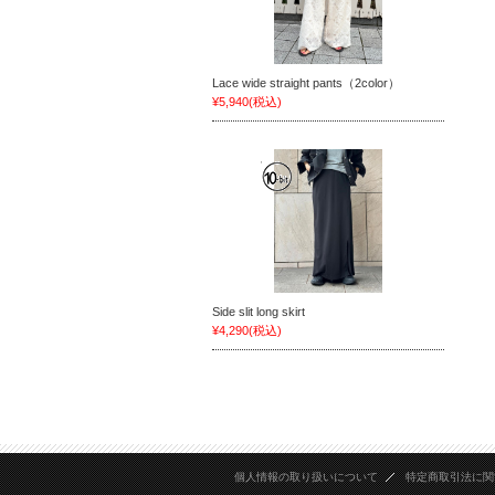
Lace wide straight pants（2color）
¥5,940
(税込)
Side slit long skirt
¥4,290
(税込)
個人情報の取り扱いについて
特定商取引法に関