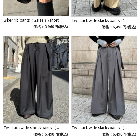
Biker rib pants（ 2size ）/short
Twill tuck wide slacks pants （...
価格：3,960円(税込)
価格：6,490円(税込)
Twill tuck wide slacks pants （...
Twill tuck wide slacks pants （...
価格：6,490円(税込)
価格：6,490円(税込)