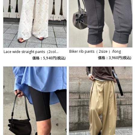
Biker rib pants（ 2size ）/long
Lace wide straight pants（2col...
価格：3,960円(税込)
価格：5,940円(税込)