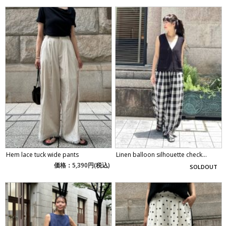
Hem lace tuck wide pants
Linen balloon silhouette check...
価格：5,390円(税込)
SOLDOUT