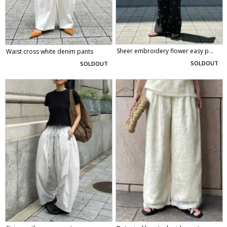
Sheer embroidery flower easy p...
Waist cross white denim pants
SOLDOUT
SOLDOUT