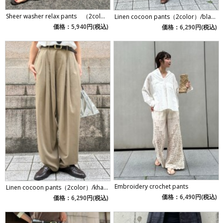
Sheer washer relax pants （2col...
Linen cocoon pants（2color）/bla...
価格：5,940円(税込)
価格：6,290円(税込)
Embroidery crochet pants
Linen cocoon pants（2color）/kha...
価格：6,490円(税込)
価格：6,290円(税込)