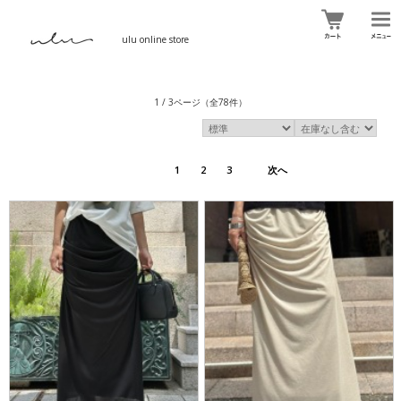
ulu online store
1 / 3ページ
（全78件）
1
2
3
次へ