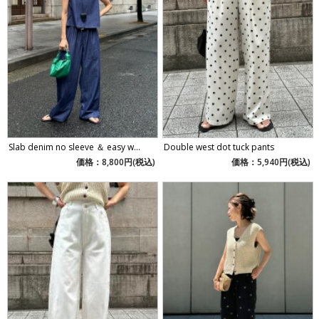
Slab denim no sleeve ＆ easy w...
Double west dot tuck pants
価格：8,800円(税込)
価格：5,940円(税込)