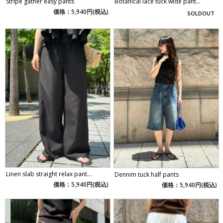
Stripe gather easy pants
Botanical lace tuck wide pant...
価格：5,940円(税込)
SOLDOUT
Linen slab straight relax pant...
Dennim tuck half pants
価格：5,940円(税込)
価格：5,940円(税込)