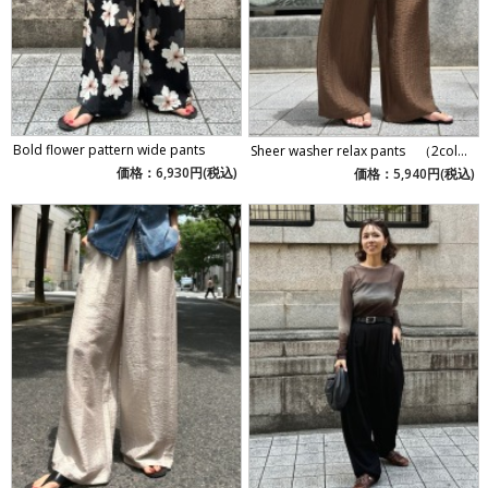
Bold flower pattern wide pants
Sheer washer relax pants （2col...
価格：6,930円(税込)
価格：5,940円(税込)