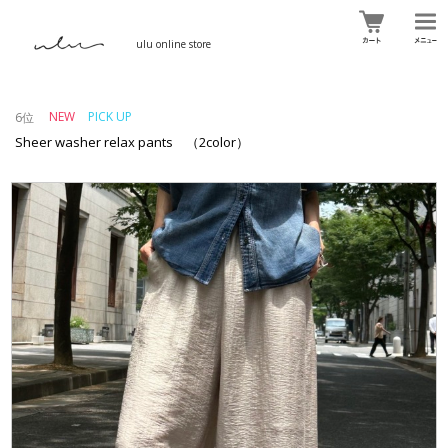
ulu online store
NEW
PICK UP
6位
Sheer washer relax pants （2color）