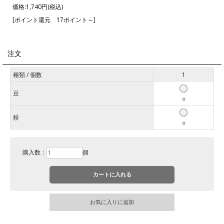
価格:
1,740円
(税込)
[ポイント還元 17ポイント～]
注文
オリジナルブレンド マイルド２００グラム (１００グラム×２)
種類 / 個数
1
すっきりした中にも爽やかなコクと味わいが広がるブレンドになります。
種類を【豆・粉】からご選択下さいませ。
豆
個数も選択し、お選び下さいませ。
○
１００グラム×２を1セットとし、２セットまでゆうパケットにてお届け可
粉
○
能です。
購入数：
個