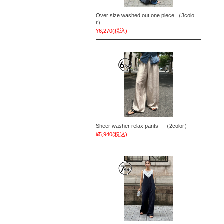
Over size washed out one piece （3colo
r）
¥6,270
(税込)
Sheer washer relax pants （2color）
¥5,940
(税込)