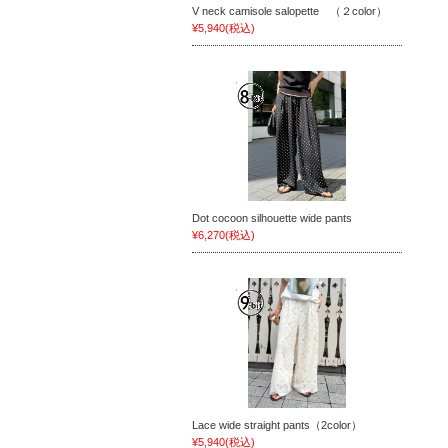
V neck camisole salopette （２color）
¥5,940
(税込)
Dot cocoon silhouette wide pants
¥6,270
(税込)
Lace wide straight pants（2color）
¥5,940
(税込)