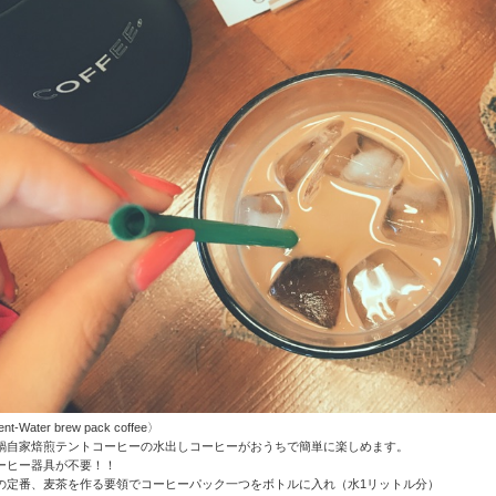
ent-Water brew pack coffee〉
鍋自家焙煎テントコーヒーの水出しコーヒーがおうちで簡単に楽しめます。
ーヒー器具が不要！！
の定番、麦茶を作る要領でコーヒーパック一つをボトルに入れ（水1リットル分）