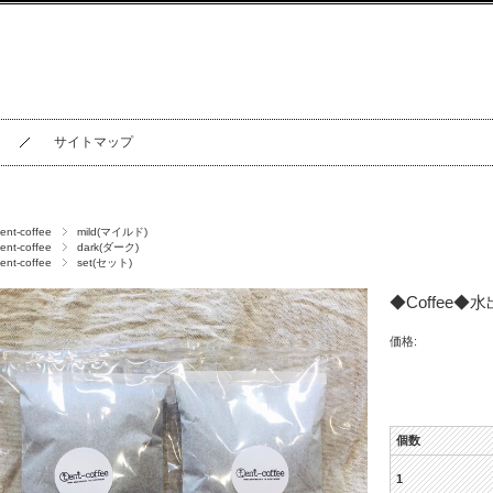
サイトマップ
tent-coffee
mild(マイルド)
tent-coffee
dark(ダーク)
tent-coffee
set(セット)
◆Coffee
価格:
個数
1