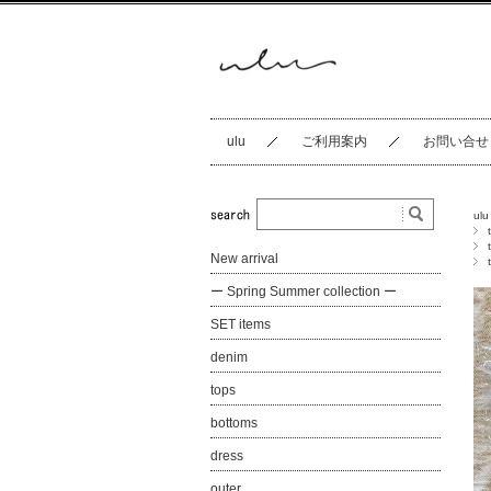
ulu
ご利用案内
お問い合せ
ulu
New arrival
ー Spring Summer collection ー
SET items
denim
tops
bottoms
dress
outer