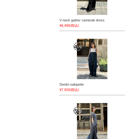
V neck gather camisole dress
¥6,490
(税込)
Denim salopette
¥7,920
(税込)