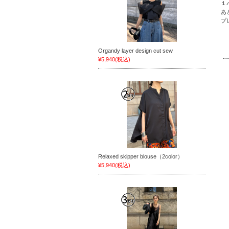
１
あ
プ
Organdy layer design cut sew
¥5,940
(税込)
Relaxed skipper blouse（2color）
¥5,940
(税込)