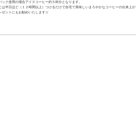
パック使用の場合アイスコーヒー約５杯分となります。
とは半日ほど（１２時間以上）つけるだけで自宅で美味しいまろやかなコーヒーの出来上が
レゼントにもお勧めいたします☆