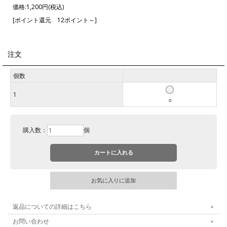
価格:
1,200円
(税込)
[ポイント還元 12ポイント～]
注文
個数
1
○
購入数：
個
コーヒー豆用オリジナル保存缶になります。
美味しいコーヒーを飲むのに淹れ方もですが、保存方法も大事な一つです。
ギフト・保存容器と密閉タイプとなっておりますので、湿気を嫌う商品のご
利用にもお勧めいたします。
【サイズ】高さ１３９ｃｍ 径９５ｍｍ 容量２００から２５０ｇ（豆によ
り異なります。）
個数をご選択しご購入くださいませ。
返品についての詳細はこちら
お問い合わせ