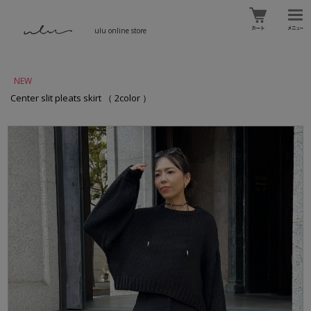
ulu online store
NEW
Center slit pleats skirt （ 2color ）