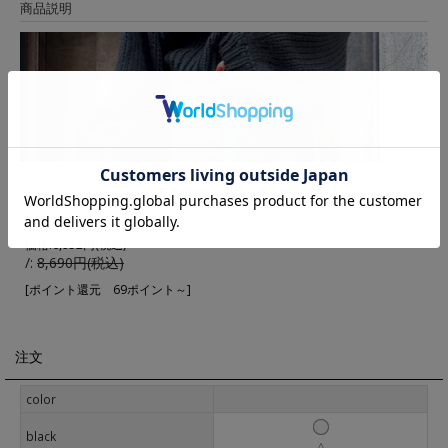
商品説明
▼ 商品説明の続きを見る ▼
価格:
6,952円
(税込)
/:
8,690円(税込)
[ポイント還元 69ポイント～]
注文
color
black
△