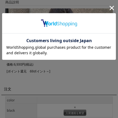
商品説明
▼ 商品説明の続きを見る ▼
価格:
6,930円
(税込)
[ポイント還元 69ポイント～]
注文
color
×
black
入荷連絡を希望