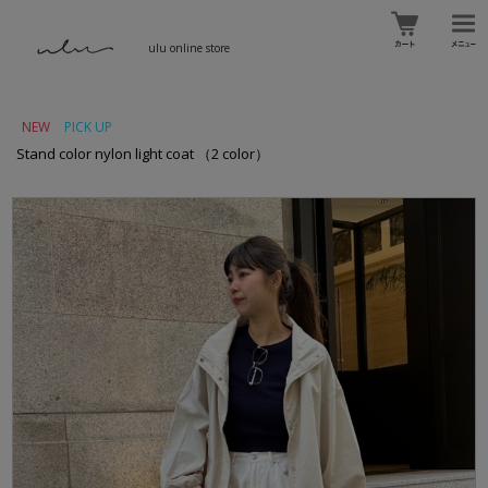
ulu online store
NEW
PICK UP
Stand color nylon light coat （2 color）