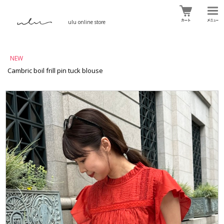
ulu online store
NEW
Cambric boil frill pin tuck blouse