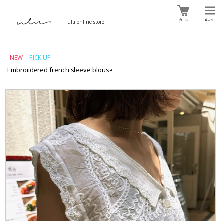
ulu online store
NEW
PICK UP
Embroiidered french sleeve blouse