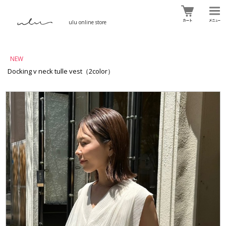
ulu online store
NEW
Docking v neck tulle vest（2color）