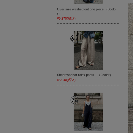
Over size washed out one piece （3colo
r）
¥6,270
(税込)
Sheer washer relax pants （2color）
¥5,940
(税込)