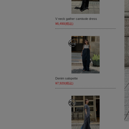
V neck gather camisole dress
¥6,490
(税込)
Denim salopette
¥7,920
(税込)