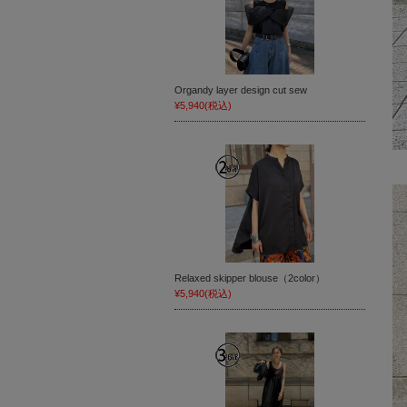
Organdy layer design cut sew
¥5,940
(税込)
Relaxed skipper blouse（2color）
¥5,940
(税込)