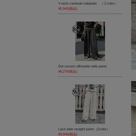
V neck camisole salopette （２color）
¥5,940
(税込)
Dot cocoon silhouette wide pants
¥6,270
(税込)
Lace wide straight pants（2color）
¥5,940
(税込)