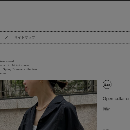
サイトマップ
New arrival
tops
Tshirt/cutsew
ー Spring Summer collection ー
outer
Open-collar en
価格: