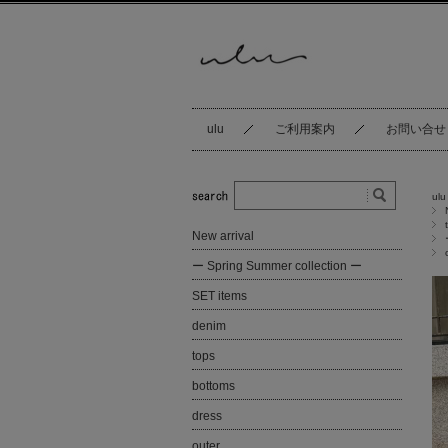
ulu
ご利用案内
お問い合せ
ulu
New arrival
ー Spring Summer collection ー
SET items
denim
tops
bottoms
dress
outer