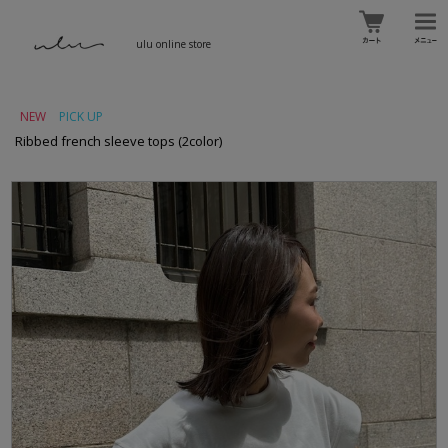
ulu online store
NEW
PICK UP
Ribbed french sleeve tops (2color)