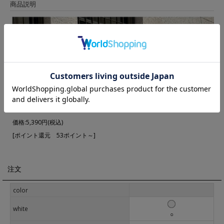
商品説明
▼ 商品説明の続きを見る ▼
価格:
5,390円
(税込)
[ポイント還元 53ポイント～]
注文
color
white
○