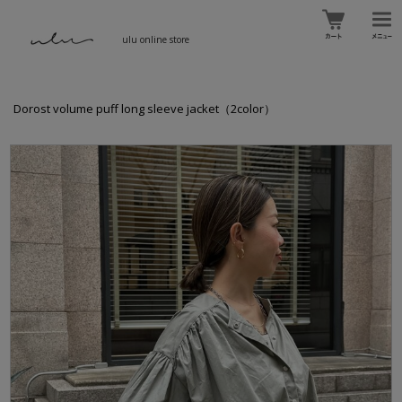
ulu online store
Dorost volume puff long sleeve jacket（2color）