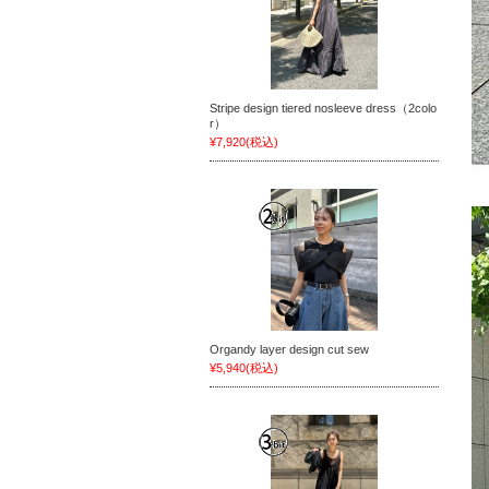
Stripe design tiered nosleeve dress（2colo
r）
¥7,920
(税込)
Organdy layer design cut sew
¥5,940
(税込)