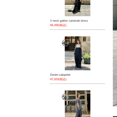
V neck gather camisole dress
¥6,490
(税込)
Denim salopette
¥7,920
(税込)