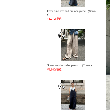
Over size washed out one piece （3colo
r）
¥6,270
(税込)
Sheer washer relax pants （2color）
¥5,940
(税込)