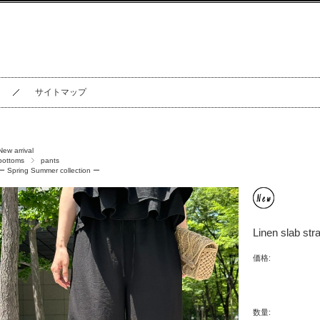
サイトマップ
New arrival
bottoms
pants
ー Spring Summer collection ー
Linen slab stra
価格:
数量: