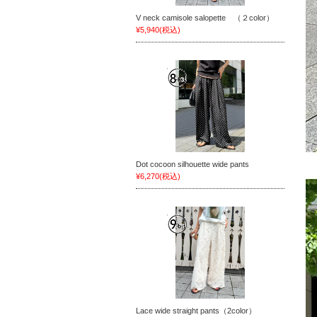
V neck camisole salopette （２color）
¥5,940
(税込)
Dot cocoon silhouette wide pants
¥6,270
(税込)
Lace wide straight pants（2color）