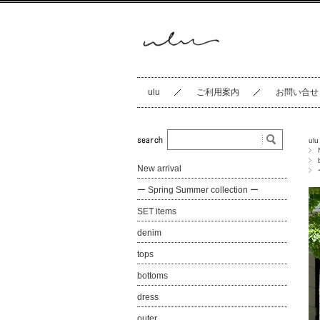
ulu
ご利用案内
お問い合せ
ulu
New arrival
ー Spring Summer collection ー
SET items
denim
tops
bottoms
dress
outer