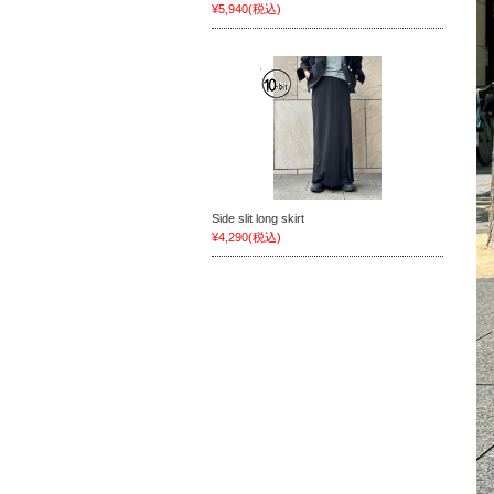
¥5,940
(税込)
Side slit long skirt
¥4,290
(税込)