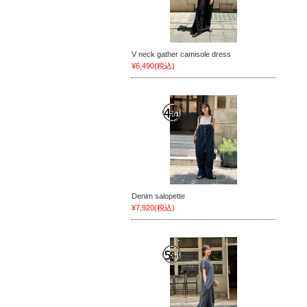
V neck gather camisole dress
¥6,490
(税込)
Denim salopette
¥7,920
(税込)