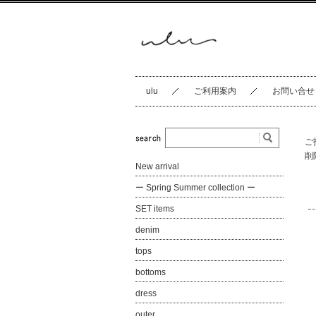
ulu
ご利用案内
お問い合せ
ご
削
New arrival
ー Spring Summer collection ー
SET items
denim
tops
bottoms
dress
outer