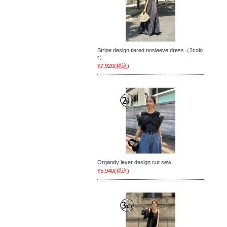
Stripe design tiered nosleeve dress（2colo
r）
¥7,920
(税込)
Organdy layer design cut sew
¥5,940
(税込)