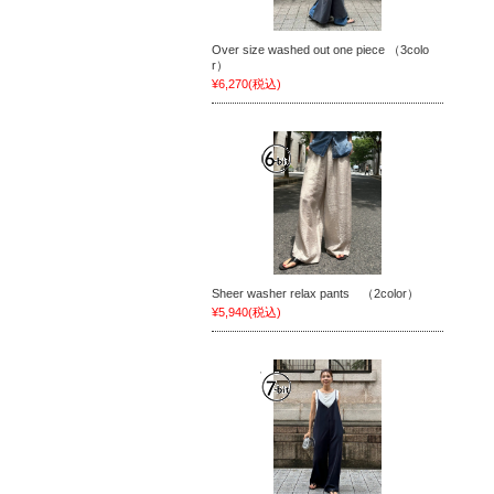
Over size washed out one piece （3colo
r）
¥6,270
(税込)
Sheer washer relax pants （2color）
¥5,940
(税込)