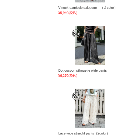
V neck camisole salopette （２color）
¥5,940
(税込)
Dot cocoon silhouette wide pants
¥6,270
(税込)
Lace wide straight pants（2color）