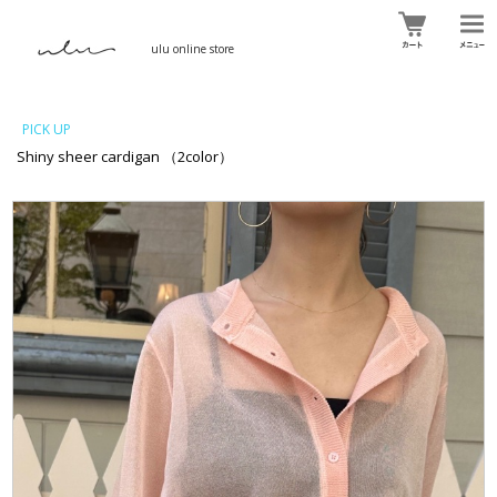
ulu online store
PICK UP
Shiny sheer cardigan （2color）